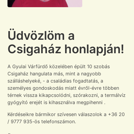
Üdvözlöm a
Csigaház honlapján!
A Gyulai Várfürdő közelében épült 10 szobás
Csigaház hangulata más, mint a nagyobb
szálláshelyeké, - a családias fogadtatás, a
személyes gondoskodás miatt évről-évre többen
térnek vissza kikapcsolódni, szórakozni, a termálvíz
gyógyító erejét is kihasználva megpihenni .
Kérdéseikre bármikor szívesen válaszolok a +36 20
/ 9777 935-ös telefonszámon.