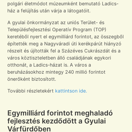
polgári életmódot múzeumként bemutató Ladics-
ház a felújítás után várja a látogatóit.
A gyulai önkormányzat az uniós Terület- és
Településfejlesztési Operatív Program (TOP)
keretéből nyert el egymilliárd forintot, az összegből
építették meg a Nagyváradi úti kerékpárút hiányzó
részeit és újították fel a Százéves Cukrászdát és a
város köztiszteletben álló családjának egykori
otthonát, a Ladics-házat is. A város a
beruházásokhoz mintegy 240 millió forintot
önerőként biztosított.
További részletekért
kattintson ide.
Egymilliárd forintot meghaladó
fejlesztés kezdődött a Gyulai
Várfürdőben