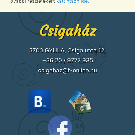
További részletekért
kattintson ide.
Csigaház
5700 GYULA, Csiga utca 12.
+36 20 / 9777 935
csigahaz@t-online.hu