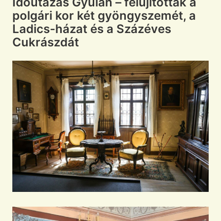
Időutazás Gyulán – felújították a
polgári kor két gyöngyszemét, a
Ladics-házat és a Százéves
Cukrászdát