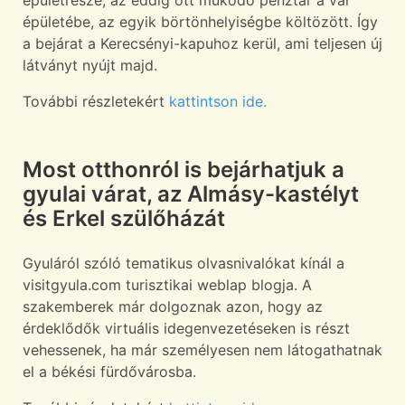
épületrésze, az eddig ott működő pénztár a vár
épületébe, az egyik börtönhelyiségbe költözött. Így
a bejárat a Kerecsényi-kapuhoz kerül, ami teljesen új
látványt nyújt majd.
További részletekért
kattintson ide.
Most otthonról is bejárhatjuk a
gyulai várat, az Almásy-kastélyt
és Erkel szülőházát
Gyuláról szóló tematikus olvasnivalókat kínál a
visitgyula.com turisztikai weblap blogja. A
szakemberek már dolgoznak azon, hogy az
érdeklődők virtuális idegenvezetéseken is részt
vehessenek, ha már személyesen nem látogathatnak
el a békési fürdővárosba.