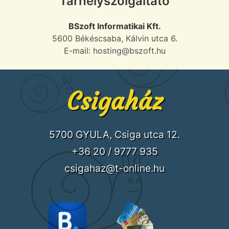
Tárhelyszolgáltató
BSzoft Informatikai Kft.
5600 Békéscsaba, Kálvin utca 6.
E-mail: hosting@bszoft.hu
Csigaház
5700 GYULA, Csiga utca 12.
+36 20 / 9777 935
csigahaz@t-online.hu